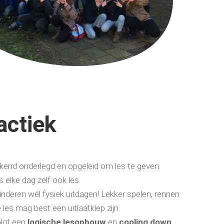
actiek
tekend onderlegd en opgeleid om les te geven.
 elke dag zelf ook les.
inderen wél fysiek uitdagen! Lekker spelen, rennen
les mag best een uitlaatklep zijn.
olgt een
logische
lesopbouw
en
cooling down
.