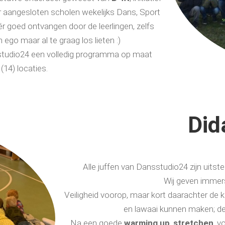
or aangesloten scholen wekelijks Dans, Sport
r goed ontvangen door de leerlingen, zelfs
ego maar al te graag los lieten :)
tudio24 een volledig programma op maat
(14) locaties.
Did
Alle juffen van Dansstudio24 zijn uits
Wij geven immers
Veiligheid voorop, maar kort daarachter de k
en lawaai kunnen maken; de 
Na een goede
warming up
,
stretchen
, v