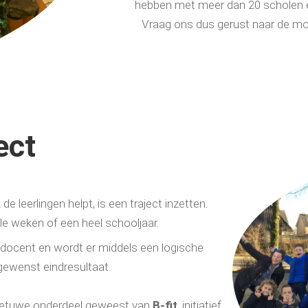
hebben met meer dan 20 scholen
Vraag ons dus gerust naar de moge
ect
e leerlingen helpt, is een traject inzetten.
e weken of een heel schooljaar.
docent en wordt er middels een logische
ewenst eindresultaat.
 Betuwe onderdeel geweest van
B-fit
, initiatief